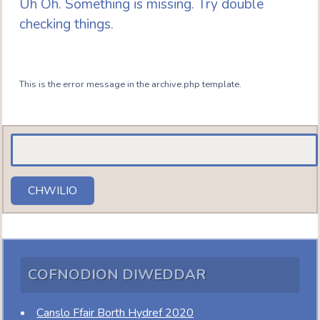
Uh Oh. Something is missing. Try double
checking things.
This is the error message in the archive.php template.
Chwilio
am:
CHWILIO
COFNODION DIWEDDAR
Canslo Ffair Borth Hydref 2020