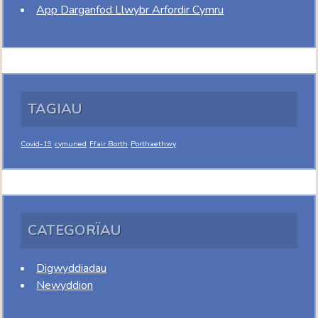
App Darganfod Llwybr Arfordir Cymru
TAGIAU
Covid-19
cymuned
Ffair Borth
Porthaethwy
CATEGORÏAU
Digwyddiadau
Newyddion